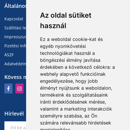
Általános Információk
Az oldal sütiket
Kapcsolat
használ
Szállítási lehetőségek
Impresszum
Ez a weboldal cookie-kat és
Fizetési Információk
egyéb nyomkövetési
technológiákat használ a
ÁSZF
böngészési élmény javítása
Adatvédelmi Tájékoztató
érdekében a következő célokra:
a
webhely alapvető funkcióinak
Kövess minket
engedélyezése
,
hogy jobb
élményt nyújtsunk a weboldalon
,
termékeink és szolgáltatásaink
iránti érdeklődésének mérése,
valamint a marketing interakciók
Hírlevél
személyre szabása
,
az Ön
számára relevánsabb hirdetések
Feliratkozás
megjelenítése
.