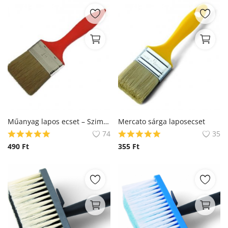
Műanyag lapos ecset – Szimpla
Mercato sárga laposecset
74
35
490
Ft
355
Ft