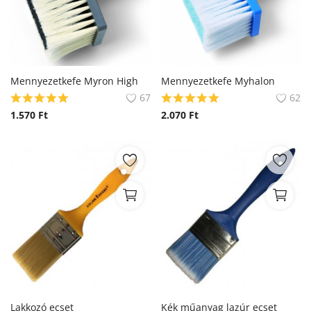
Mennyezetkefe Myron High
Mennyezetkefe Myhalon
67
62
1.570
Ft
2.070
Ft
Lakkozó ecset
Kék műanyag lazúr ecset