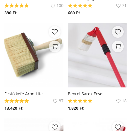
100
71
390
Ft
660
Ft
Festő kefe Aron Lite
Beorol Sarok Ecset
87
18
13.420
Ft
1.820
Ft