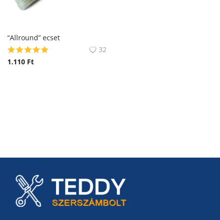
“Allround” ecset
32
1.110
Ft