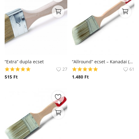
“Extra” dupla ecset
“Allround” ecset – Kanadai (ablakfestő)
27
61
515
Ft
1.480
Ft