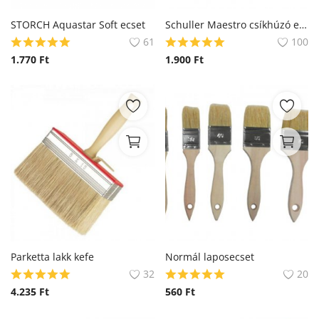
Blog
STORCH Aquastar Soft ecset
Schuller Maestro csíkhúzó ecset
61
100
Bejelentkezés
1.770
Ft
1.900
Ft
Regisztráció
Parketta lakk kefe
Normál laposecset
32
20
4.235
Ft
560
Ft