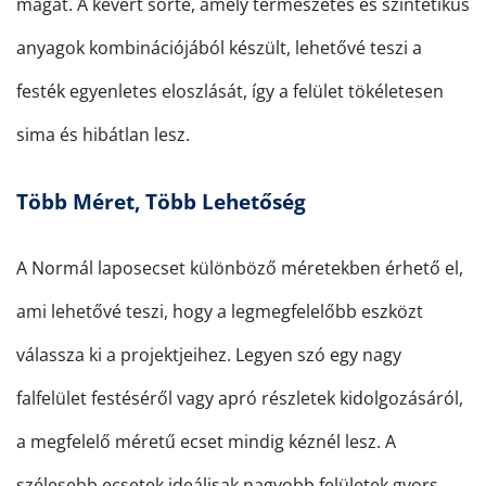
magát. A kevert sörte, amely természetes és szintetikus
anyagok kombinációjából készült, lehetővé teszi a
festék egyenletes eloszlását, így a felület tökéletesen
sima és hibátlan lesz.
Több Méret, Több Lehetőség
A Normál laposecset különböző méretekben érhető el,
ami lehetővé teszi, hogy a legmegfelelőbb eszközt
válassza ki a projektjeihez. Legyen szó egy nagy
falfelület festéséről vagy apró részletek kidolgozásáról,
a megfelelő méretű ecset mindig kéznél lesz. A
szélesebb ecsetek ideálisak nagyobb felületek gyors