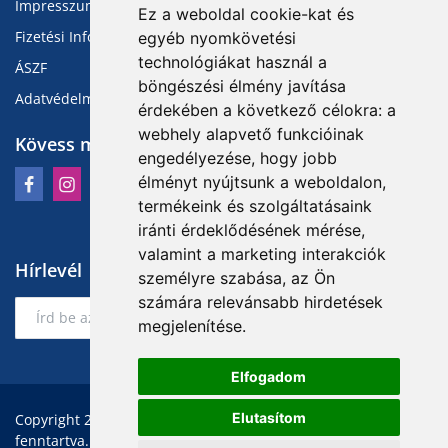
Impresszum
Ez a weboldal cookie-kat és
Fizetési Információk
egyéb nyomkövetési
technológiákat használ a
ÁSZF
böngészési élmény javítása
Adatvédelmi Tájékoztató
érdekében a következő célokra:
a
webhely alapvető funkcióinak
Kövess minket
engedélyezése
,
hogy jobb
élményt nyújtsunk a weboldalon
,
termékeink és szolgáltatásaink
iránti érdeklődésének mérése,
valamint a marketing interakciók
Hírlevél
személyre szabása
,
az Ön
számára relevánsabb hirdetések
Feliratkozás
megjelenítése
.
Elfogadom
Elutasítom
Copyright 2026 Teddyszerszambolt.hu - Minden jog
fenntartva.