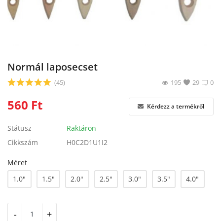
Blog
Bejelentkezés
Regisztráció
Normál laposecset
(45)
195
29
0
560
Ft
Kérdezz a termékről
Státusz
Raktáron
Cikkszám
H0C2D1U1I2
Méret
1.0"
1.5"
2.0"
2.5"
3.0"
3.5"
4.0"
-
+