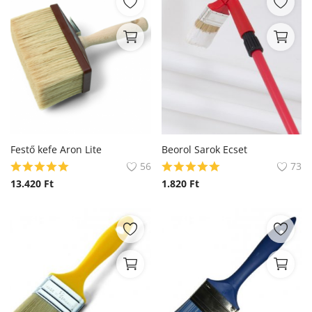
Festő kefe Aron Lite
Beorol Sarok Ecset
56
73
13.420
Ft
1.820
Ft