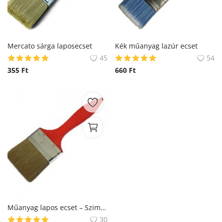
Mercato sárga laposecset
Kék műanyag lazúr ecset
45
54
355
Ft
660
Ft
Műanyag lapos ecset – Szimpla
30