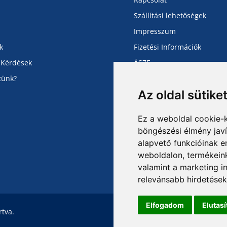
Szállítási lehetőségek
Impresszum
k
Fizetési Információk
 Kérdések
ÁSZF
tünk?
Adatvédelmi Tájékoztató
Az oldal sütike
Ez a weboldal cookie-
böngészési élmény jav
alapvető funkcióinak 
weboldalon
,
termékeink
valamint a marketing i
relevánsabb hirdetések
Elfogadom
Elutas
tva.