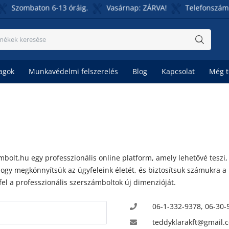
Szombaton 6-13 óráig.
Vasárnap: ZÁRVA!
Telefonszámunk:
agok
Munkavédelmi felszerelés
Blog
Kapcsolat
Még 
bolt.hu egy professzionális online platform, amely lehetővé tesz
ogy megkönnyítsük az ügyfeleink életét, és biztosítsuk számukra a
fel a professzionális szerszámboltok új dimenzióját.
06-1-332-9378, 06-30-
teddyklarakft@gmail.