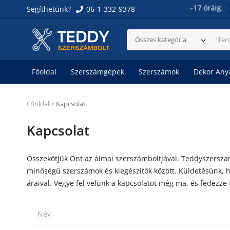
Üzletünk nyitvatartása: Hétfőtől péntekig 6-17 óráig.
Segíthetünk?
06-1-332-9378
Összes kategória
Főoldal
Szerszámgépek
Szerszámok
Dekor Any
Főoldal
Kapcsolat
Kapcsolat
Összekötjük Önt az álmai szerszámboltjával. Teddyszerszam
minőségű szerszámok és kiegészítők között. Küldetésünk, h
áraival. Vegye fel velünk a kapcsolatot még ma, és fedezze 