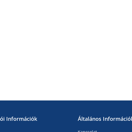
lói Információk
Általános Információ
Kapcsolat