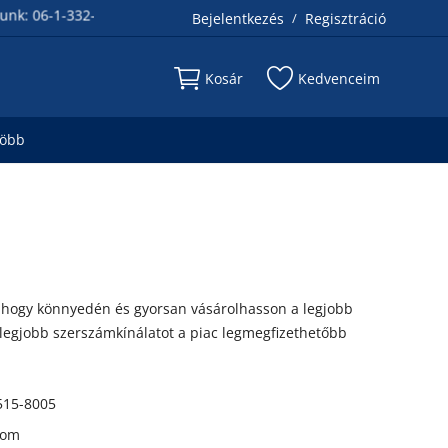
 06-1-332-93-78 és 06-30-515-8005
Bejelentkezés
Regisztráció
/
Kosár
Kedvenceim
több
i, hogy könnyedén és gyorsan vásárolhasson a legjobb
 legjobb szerszámkínálatot a piac legmegfizethetőbb
515-8005
com