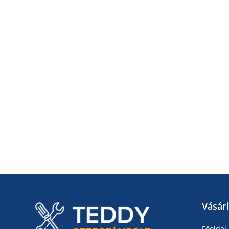
Vásár
Főoldal