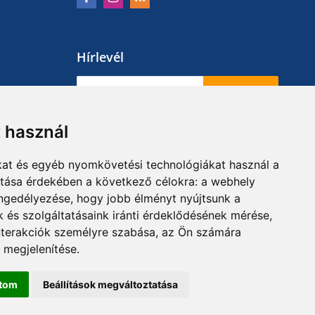
Hírlevél
Feliratkozás
t használ
kat és egyéb nyomkövetési technológiákat használ a
ítása érdekében a következő célokra:
a webhely
engedélyezése
,
hogy jobb élményt nyújtsunk a
 és szolgáltatásaink iránti érdeklődésének mérése,
nterakciók személyre szabása
,
az Ön számára
 megjelenítése
.
ítom
Beállítások megváltoztatása