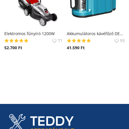
Elektromos fűnyíró 1200W
Akkumulátoros kávéfőző DEDRA SAS+ALL DED6920 18V, csésze
71
93
52.700
Ft
41.590
Ft