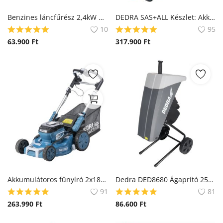
Blog
Benzines láncfűrész 2,4kW 58 cm³, DEDRA DED8718, vezető 18" 45cm
DEDRA SAS+ALL Készlet: Akkumulátoros fűnyíró 2x18V DEDRA SAS+ALL DED6997X-2A5 + 2x akkumulátor DED7035 és töltő DED7038V
10
95
Bejelentkezés
63.900
Ft
317.900
Ft
Regisztráció
Akkumulátoros fűnyíró 2x18V DEDRA SAS+ALL DED6997X, vágási szélesség 46 cm
Dedra DED8680 Ágaprító 2500W, 45mm
91
81
263.990
Ft
86.600
Ft