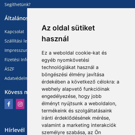
Segíthetünk?
Általános Információk
Az oldal sütiket
Kapcsolat
használ
Szállítási lehetőségek
Impresszum
Ez a weboldal cookie-kat és
Fizetési Információk
egyéb nyomkövetési
technológiákat használ a
ÁSZF
böngészési élmény javítása
Adatvédelmi Tájékoztató
érdekében a következő célokra:
a
webhely alapvető funkcióinak
Kövess minket
engedélyezése
,
hogy jobb
élményt nyújtsunk a weboldalon
,
termékeink és szolgáltatásaink
iránti érdeklődésének mérése,
valamint a marketing interakciók
Hírlevél
személyre szabása
,
az Ön