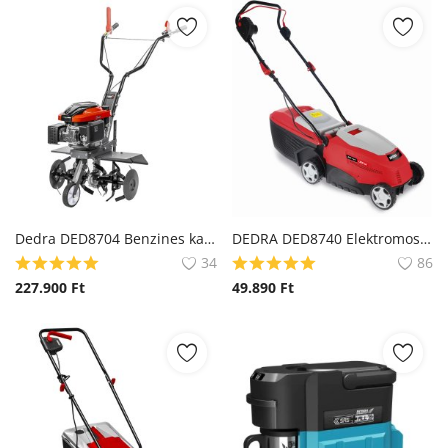
Dedra DED8704 Benzines kapálógép 2700W
DEDRA DED8740 Elektromos fűnyíró Garden, vágási szélesség 32 cm
34
86
227.900
Ft
49.890
Ft