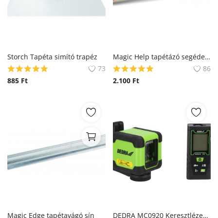
Storch Tapéta simító trapéz
Magic Help tapétázó segédeszköz
73
86
885
Ft
2.100
Ft
Magic Edge tapétavágó sín
DEDRA MC0920 Keresztlézer + lézeres távolságmérő 40m