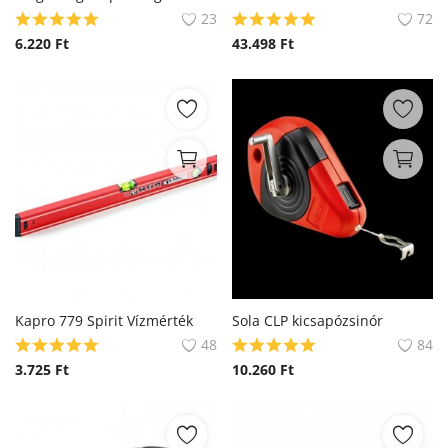
23
72
6.220
Ft
43.498
Ft
Kapro 779 Spirit Vízmérték
Sola CLP kicsapózsinór
48
84
3.725
Ft
10.260
Ft