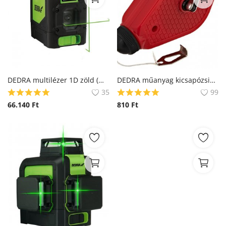
DEDRA multilézer 1D zöld (MC0905)
DEDRA műanyag kicsapózsinór
35
99
66.140
Ft
810
Ft