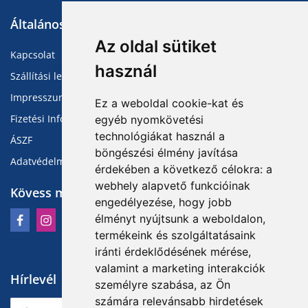
Általános Információk
Az oldal sütiket
Kapcsolat
használ
Szállítási lehetőségek
Impresszum
Ez a weboldal cookie-kat és
Fizetési Információk
egyéb nyomkövetési
technológiákat használ a
ÁSZF
böngészési élmény javítása
Adatvédelmi Tájékoztató
érdekében a következő célokra:
a
webhely alapvető funkcióinak
Kövess minket
engedélyezése
,
hogy jobb
élményt nyújtsunk a weboldalon
,
termékeink és szolgáltatásaink
iránti érdeklődésének mérése,
valamint a marketing interakciók
Hírlevél
személyre szabása
,
az Ön
számára relevánsabb hirdetések