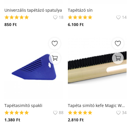
Blog
Univerzális tapétázó spatulya
Tapétázó sín
18
14
Bejelentkezés
850
Ft
6.100
Ft
Regisztráció
Tapétasimító spakli
Tapéta simító kefe Magic Wall Synt
88
34
1.380
Ft
2.810
Ft