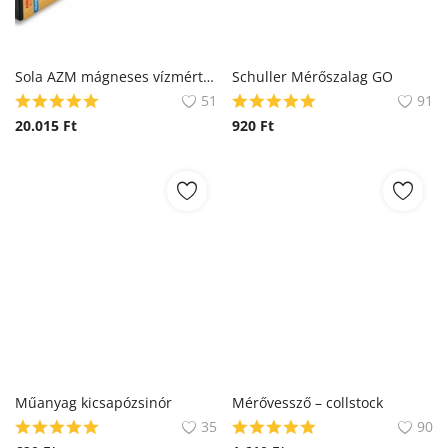
Sola AZM mágneses vízmérték
Schuller Mérőszalag GO
51
91
20.015
Ft
920
Ft
Műanyag kicsapózsinór
Mérővessző – collstock
35
90