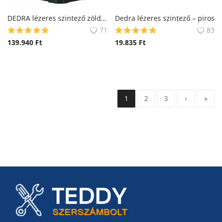
DEDRA lézeres szintező zöld 3D
Dedra lézeres szintező – piros
71
83
139.940
Ft
19.835
Ft
1
2
3
›
»