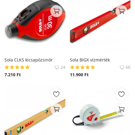
Sola CLKS kicsapózsinór
Sola BIGX vízmérték
24
66
7.210
Ft
11.900
Ft