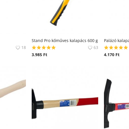
Stand Pro kőműves kalapács 600 g
Palázó kalap
18
63
3.985
Ft
4.170
Ft