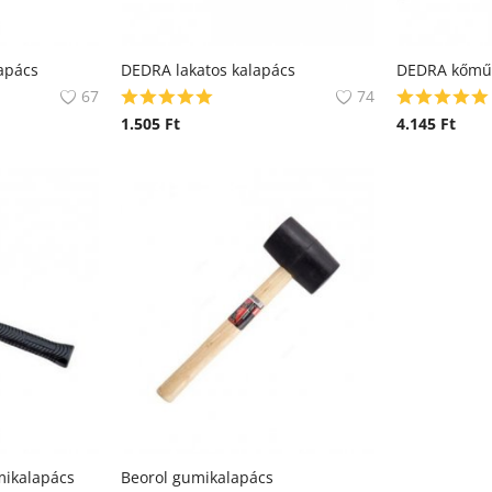
apács
DEDRA lakatos kalapács
67
74
1.505
Ft
4.145
Ft
mikalapács
Beorol gumikalapács