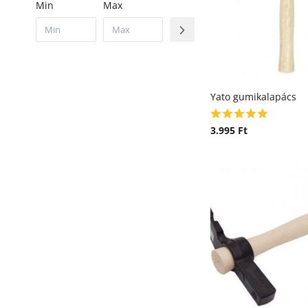
Min
Max
Yato gumikalapács
3.995
Ft