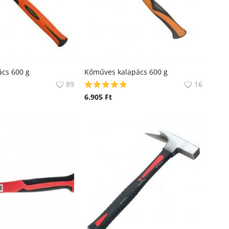
ács 600 g
Kőműves kalapács 600 g
89
16
6.905
Ft