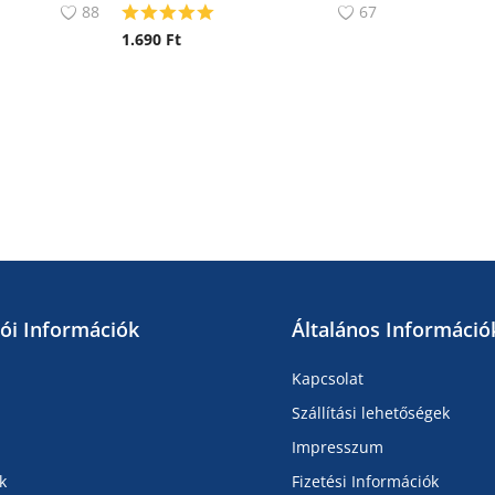
88
67
1.690
Ft
lói Információk
Általános Információ
Kapcsolat
Szállítási lehetőségek
Impresszum
k
Fizetési Információk