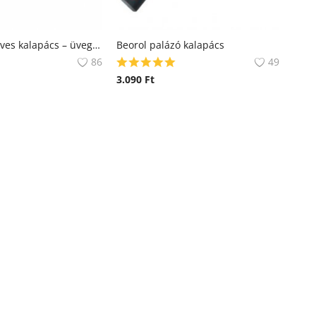
DEDRA kőműves kalapács – üvegszálas nyéllel
Beorol palázó kalapács
86
49
3.090
Ft