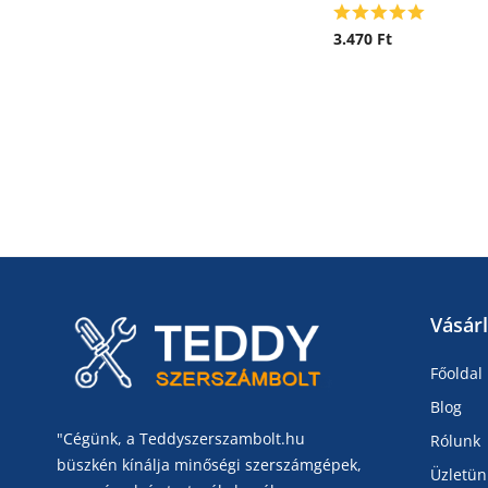
3.470
Ft
Vásár
Főoldal
Blog
"Cégünk, a Teddyszerszambolt.hu
Rólunk
büszkén kínálja minőségi szerszámgépek,
Üzletün