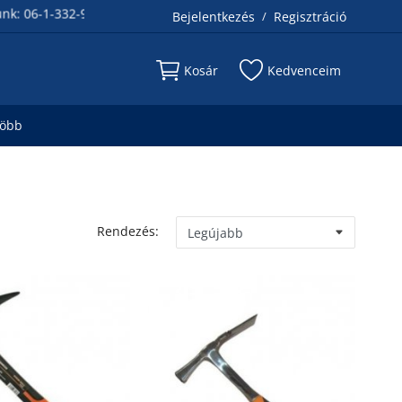
6-1-332-93-78 és 06-30-515-8005
Bejelentkezés
Regisztráció
/
Kosár
Kedvenceim
több
Rendezés: