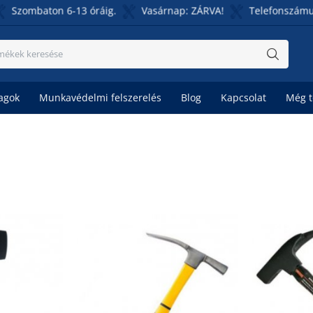
ombaton 6-13 óráig.
Vasárnap: ZÁRVA!
Telefonszámunk: 0
agok
Munkavédelmi felszerelés
Blog
Kapcsolat
Még 