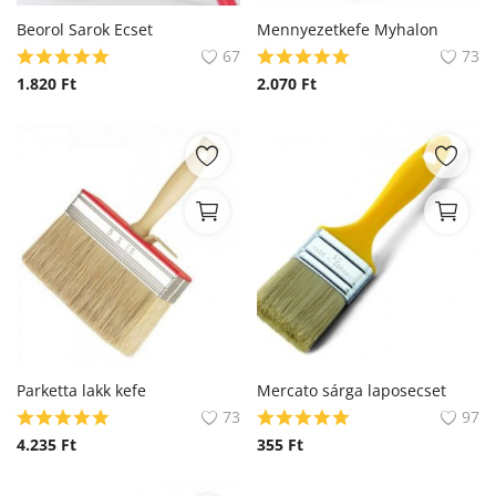
Beorol Sarok Ecset
Mennyezetkefe Myhalon
67
73
1.820
Ft
2.070
Ft
Parketta lakk kefe
Mercato sárga laposecset
73
97
4.235
Ft
355
Ft