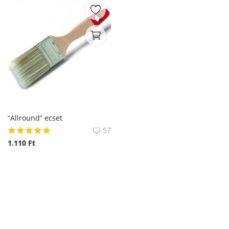
“Allround” ecset
57
1.110
Ft