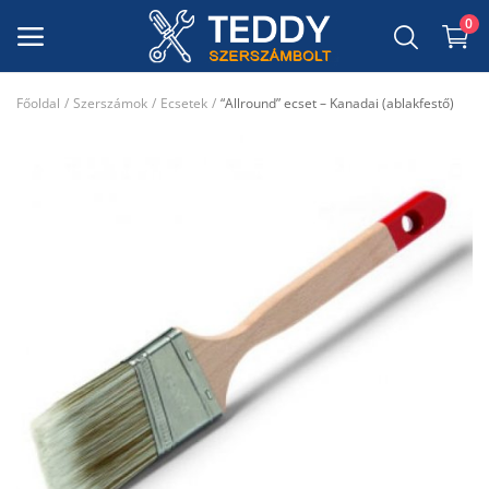
0
Főoldal
Szerszámok
Ecsetek
“Allround” ecset – Kanadai (ablakfestő)
Szerszámgépek
Szerszámok
Dekor Anyagok
Munkavédelmi felszerelés
Kerti szerszámok
Csiszolóanyagok, takaróanyagok,
maszkoló szalagok
Kedvenceim
Kapcsolat