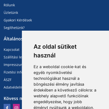
Rólunk
Üzletünk
Gyakori Kérdések
Segíthetünk?
Általános Információk
Az oldal sütiket
Kapcsolat
használ
Szállítási lehetőségek
Impresszum
Ez a weboldal cookie-kat és
Fizetési Információk
egyéb nyomkövetési
technológiákat használ a
ÁSZF
böngészési élmény javítása
Adatvédelmi Tájékoztató
érdekében a következő célokra:
a
webhely alapvető funkcióinak
Kövess minket
engedélyezése
,
hogy jobb
élményt nyújtsunk a weboldalon
,