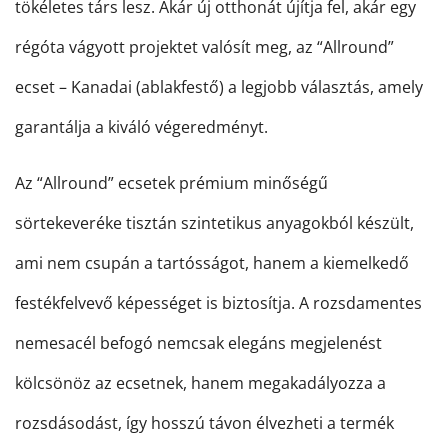
tökéletes társ lesz. Akár új otthonát újítja fel, akár egy
régóta vágyott projektet valósít meg, az “Allround”
ecset – Kanadai (ablakfestő) a legjobb választás, amely
garantálja a kiváló végeredményt.
Az “Allround” ecsetek prémium minőségű
sörtekeveréke tisztán szintetikus anyagokból készült,
ami nem csupán a tartósságot, hanem a kiemelkedő
festékfelvevő képességet is biztosítja. A rozsdamentes
nemesacél befogó nemcsak elegáns megjelenést
kölcsönöz az ecsetnek, hanem megakadályozza a
rozsdásodást, így hosszú távon élvezheti a termék