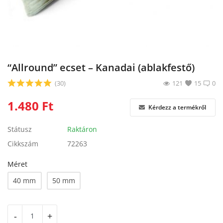
Blog
Bejelentkezés
Regisztráció
“Allround” ecset – Kanadai (ablakfestő)
(30)
121
15
0
1.480
Ft
Kérdezz a termékről
Státusz
Raktáron
Cikkszám
72263
Méret
40 mm
50 mm
-
+