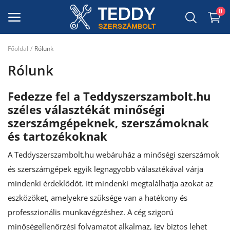
0
Főoldal
Rólunk
Szerszámgépek
Rólunk
Szerszámok
Fedezze fel a Teddyszerszambolt.hu
Dekor Anyagok
széles választékát minőségi
szerszámgépeknek, szerszámoknak
Munkavédelmi felszerelés
és tartozékoknak
Kerti szerszámok
A
Teddyszerszambolt.hu
webáruház a minőségi szerszámok
Csiszolóanyagok, takaróanyagok,
és szerszámgépek egyik legnagyobb választékával várja
maszkoló szalagok
mindenki érdeklődőt. Itt mindenki megtalálhatja azokat az
eszközöket, amelyekre szüksége van a hatékony és
Kedvenceim
professzionális munkavégzéshez. A cég szigorú
Kapcsolat
minőségellenőrzési folyamatot alkalmaz, így biztos lehet