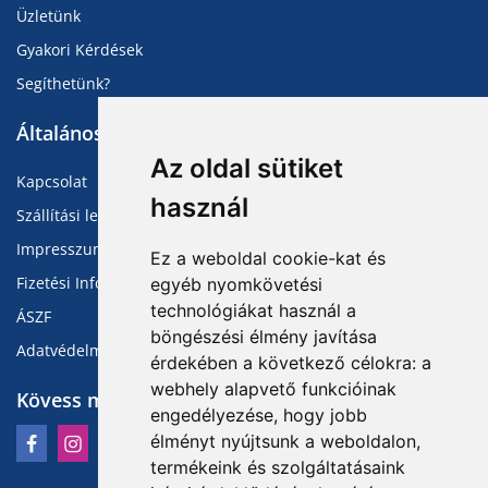
Üzletünk
Gyakori Kérdések
Segíthetünk?
Általános Információk
Az oldal sütiket
Kapcsolat
használ
Szállítási lehetőségek
Impresszum
Ez a weboldal cookie-kat és
Fizetési Információk
egyéb nyomkövetési
technológiákat használ a
ÁSZF
böngészési élmény javítása
Adatvédelmi Tájékoztató
érdekében a következő célokra:
a
webhely alapvető funkcióinak
Kövess minket
engedélyezése
,
hogy jobb
élményt nyújtsunk a weboldalon
,
termékeink és szolgáltatásaink