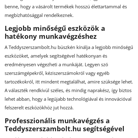
benne, hogy a vásárolt termékek hosszú élettartammal és
Blog
megbízhatósággal rendelkeznek.
Bejelentkezés
Legjobb minőségű eszközök a
hatékony munkavégzéshez
Regisztráció
A
Teddyszerszambolt.hu
büszkén kínálja a legjobb minőségű
eszközöket, amelyek segítségével hatékonyan és
eredményesen végezheti a munkáját. Legyen szó
szerszámgépekről, kéziszerszámokról vagy egyéb
tartozékokról, itt mindent megtalálhat, amire szüksége lehet.
A választék rendkívül széles, és mindig naprakész, így biztos
lehet abban, hogy a legújabb technológiával és innovációval
felszerelt eszközökhöz jut hozzá.
Professzionális munkavégzés a
Teddyszerszambolt.hu segítségével