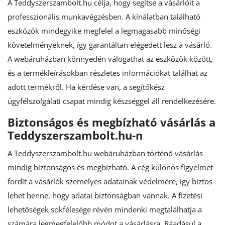
A
Teddyszerszambolt.hu
célja, hogy segítse a vásárlóit a
professzionális munkavégzésben. A kínálatban található
eszközök mindegyike megfelel a legmagasabb minőségi
követelményeknek, így garantáltan elégedett lesz a vásárló.
A webáruházban könnyedén válogathat az eszközök között,
és a termékleírásokban részletes információkat találhat az
adott termékről. Ha kérdése van, a segítőkész
ügyfélszolgálati csapat mindig készséggel áll rendelkezésére.
Biztonságos és megbízható vásárlás a
Teddyszerszambolt.hu-n
A Teddyszerszambolt.hu webáruházban történő vásárlás
mindig biztonságos és megbízható. A cég különös figyelmet
fordít a vásárlók személyes adatainak védelmére, így biztos
lehet benne, hogy adatai biztonságban vannak. A fizetési
lehetőségek sokfélesége révén mindenki megtalálhatja a
számára legmegfelelőbb módot a vásárlásra. Ráadásul a