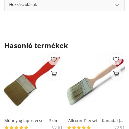
Hozzászólások
Hasonló termékek
Műanyag lapos ecset – Szimpla
“Allround” ecset – Kanadai (ablakfestő)
61
91