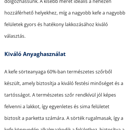
dolgozhassunk. A kisebb méret ideális a nehezen
hozzáférhető helyekhez, míg a nagyobb kefe a nagyobb
felületek gyors és hatékony lakkozásához kiváló
választás.
Kiváló Anyaghasználat
A kefe sörteanyaga 60%-ban természetes szőrből
készült, amely biztosítja a kiváló festési minőséget és a
tartósságot. A természetes szőr rendkívül jól képes
felvenni a lakkot, így egyenletes és sima felületet
biztosít a parketta számára. A sörték rugalmasak, így a
kefe könnyedén alkalmazkodik a felülethez, biztosítva a