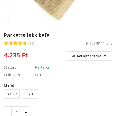
Blog
Bejelentkezés
Regisztráció
Parketta lakk kefe
(17)
151
11
0
4.235
Ft
Kérdezz a termékről
Státusz
Raktáron
Cikkszám
PB12
Méret
3 x 12
5 x 15
-
+