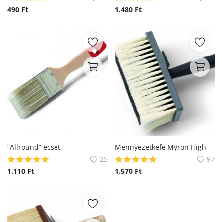
490
Ft
1.480
Ft
“Allround” ecset
Mennyezetkefe Myron High
25
97
1.110
Ft
1.570
Ft