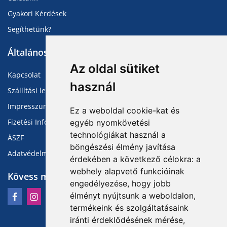
Gyakori Kérdések
Segíthetünk?
Általános Információk
Az oldal sütiket
Kapcsolat
használ
Szállítási lehetőségek
Impresszum
Ez a weboldal cookie-kat és
Fizetési Információk
egyéb nyomkövetési
technológiákat használ a
ÁSZF
böngészési élmény javítása
Adatvédelmi Tájékoztató
érdekében a következő célokra:
a
webhely alapvető funkcióinak
Kövess minket
engedélyezése
,
hogy jobb
élményt nyújtsunk a weboldalon
,
termékeink és szolgáltatásaink
iránti érdeklődésének mérése,