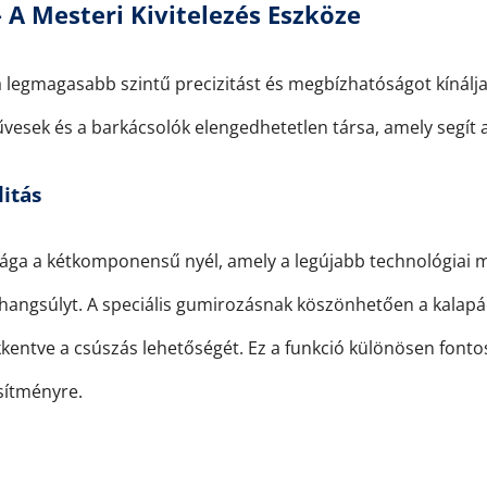
 A Mesteri Kivitelezés Eszköze
a legmagasabb szintű precizitást és megbízhatóságot kínál
esek és a barkácsolók elengedhetetlen társa, amely segít a
itás
ga a kétkomponensű nyél, amely a legújabb technológiai meg
 a hangsúlyt. A speciális gumirozásnak köszönhetően a kala
kkentve a csúszás lehetőségét. Ez a funkció különösen font
esítményre.