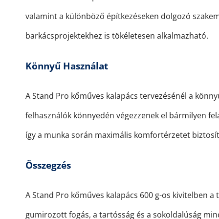
valamint a különböző építkezéseken dolgozó szakemb
barkácsprojektekhez is tökéletesen alkalmazható.
Könnyű Használat
A Stand Pro kőműves kalapács tervezésénél a könnyű h
felhasználók könnyedén végezzenek el bármilyen fela
így a munka során maximális komfortérzetet biztosít
Összegzés
A Stand Pro kőműves kalapács 600 g-os kivitelben a
gumirozott fogás, a tartósság és a sokoldalúság mind