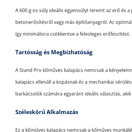
A 600 g-os súly ideális egyensúlyt teremt az erő és 
betonerősítésről vagy más építőanyagról. Az optimáli
így minimálisra csökkentve a felesleges erőfeszítést.
Tartósság és Megbízhatóság
A Stand Pro kőműves kalapács nemcsak a kényelemre 
kalapács ellenáll a kopásnak és a mechanikai sérülé
barkácsolók számára egyaránt ideális választás, a
Széleskörű Alkalmazás
Ez a kőműves kalapács nemcsak a kőműves munkákhoz 