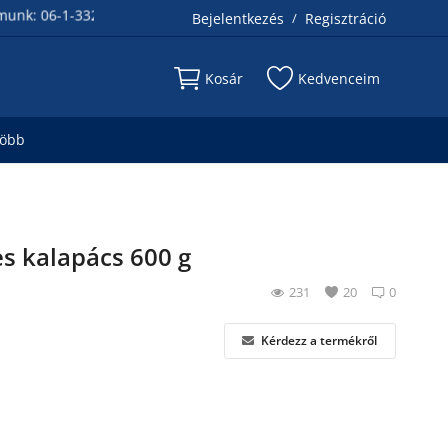
-1-332-93-78 és 06-30-515-8005
Bejelentkezés
Regisztráció
/
Kosár
Kedvenceim
több
s kalapács 600 g
231
20
0
Kérdezz a termékről