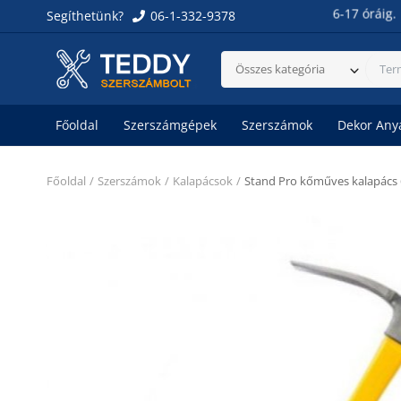
Üzletünk nyitvatartása: Hétfőtől péntekig 6-17 óráig.
Szo
Segíthetünk?
06-1-332-9378
Összes kategória
Főoldal
Szerszámgépek
Szerszámok
Dekor Any
Főoldal
Szerszámok
Kalapácsok
Stand Pro kőműves kalapács 