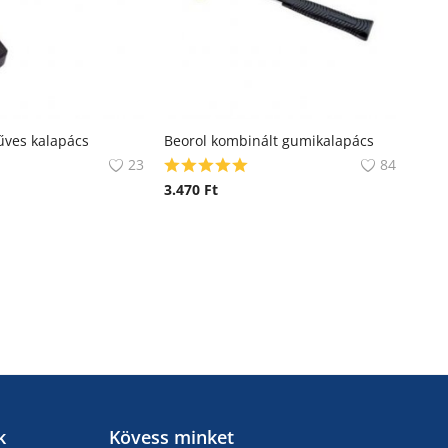
űves kalapács
Beorol kombinált gumikalapács
23
84
3.470
Ft
k
Kövess minket