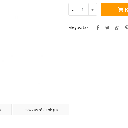
K
-
+
Megosztás:
)
Hozzászólások (0)