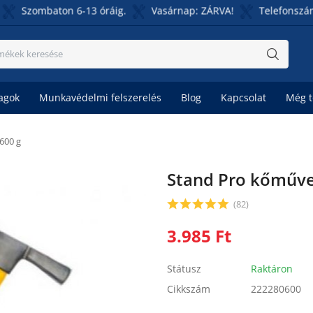
mbaton 6-13 óráig.
Vasárnap: ZÁRVA!
Telefonszámunk: 06
agok
Munkavédelmi felszerelés
Blog
Kapcsolat
Még 
600 g
Stand Pro kőműve
(82)
3.985
Ft
Státusz
Raktáron
Cikkszám
222280600