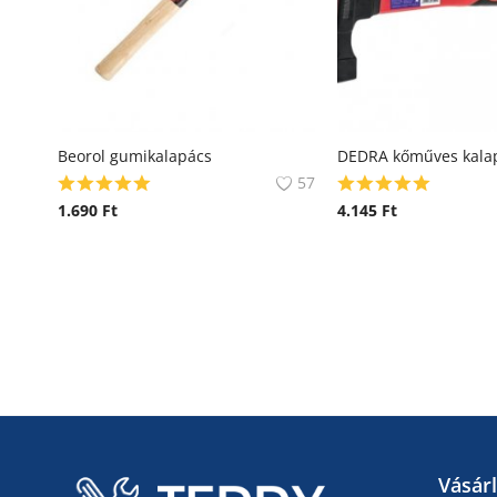
Beorol gumikalapács
57
1.690
Ft
4.145
Ft
Vásár