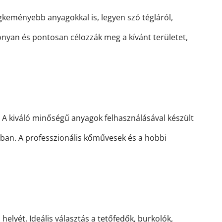
egkeményebb anyagokkal is, legyen szó tégláról,
onyan és pontosan célozzák meg a kívánt területet,
A kiváló minőségű anyagok felhasználásával készült
ában. A professzionális kőművesek és a hobbi
yét. Ideális választás a tetőfedők, burkolók,