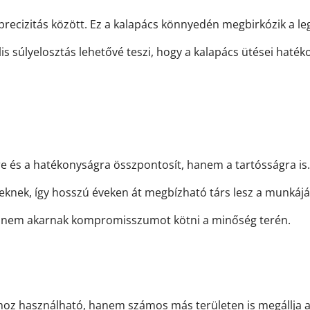
a precizitás között. Ez a kalapács könnyedén megbirkózik a l
s súlyelosztás lehetővé teszi, hogy a kalapács ütései haték
és a hatékonyságra összpontosít, hanem a tartósságra is. 
seknek, így hosszú éveken át megbízható társ lesz a munkáj
kik nem akarnak kompromisszumot kötni a minőség terén.
használható, hanem számos más területen is megállja a hel