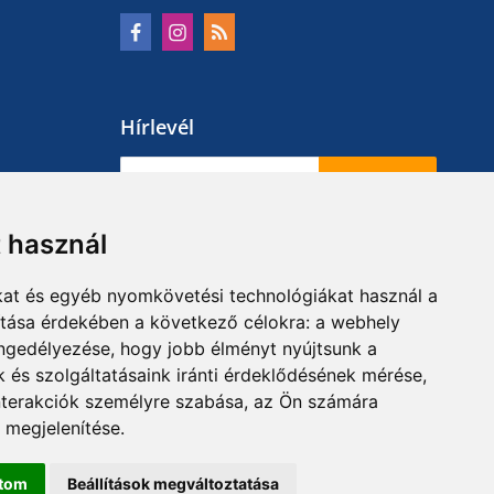
Hírlevél
Feliratkozás
t használ
kat és egyéb nyomkövetési technológiákat használ a
ítása érdekében a következő célokra:
a webhely
engedélyezése
,
hogy jobb élményt nyújtsunk a
 és szolgáltatásaink iránti érdeklődésének mérése,
nterakciók személyre szabása
,
az Ön számára
 megjelenítése
.
ítom
Beállítások megváltoztatása