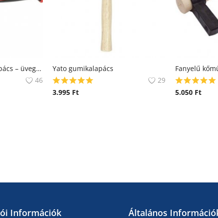
DEDRA kőműves kalapács – üvegszálas nyéllel
Yato gumikalapács
Fanyelű kőm
46
29
3.995
Ft
5.050
Ft
lói Információk
Általános Információ