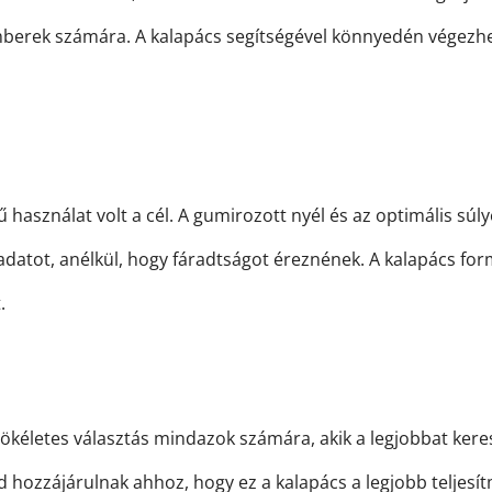
erek számára. A kalapács segítségével könnyedén végezhet e
asználat volt a cél. A gumirozott nyél és az optimális súly
datot, anélkül, hogy fáradtságot éreznének. A kalapács for
.
 tökéletes választás mindazok számára, akik a legjobbat k
 hozzájárulnak ahhoz, hogy ez a kalapács a legjobb teljesítm