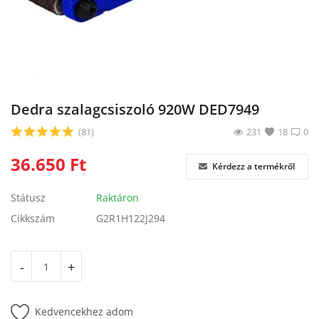
Blog
Bejelentkezés
Regisztráció
Dedra szalagcsiszoló 920W DED7949
(81)
231
18
0
36.650
Ft
Kérdezz a termékről
Státusz
Raktáron
Cikkszám
G2R1H122J294
-
+
Kedvencekhez adom