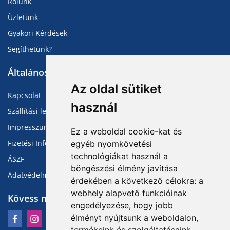
Rólunk
Üzletünk
Gyakori Kérdések
Segíthetünk?
Általános Információk
Az oldal sütiket
Kapcsolat
használ
Szállítási lehetőségek
Impresszum
Ez a weboldal cookie-kat és
Fizetési Információk
egyéb nyomkövetési
technológiákat használ a
ÁSZF
böngészési élmény javítása
Adatvédelmi Tájékoztató
érdekében a következő célokra:
a
webhely alapvető funkcióinak
Kövess minket
engedélyezése
,
hogy jobb
élményt nyújtsunk a weboldalon
,