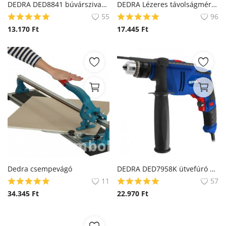
DEDRA DED8841 búvárszivattyú
DEDRA Lézeres távolságmérő MC0933
55
96
13.170
Ft
17.445
Ft
Dedra csempevágó
DEDRA DED7958K ütvefúró 700W
11
57
34.345
Ft
22.970
Ft