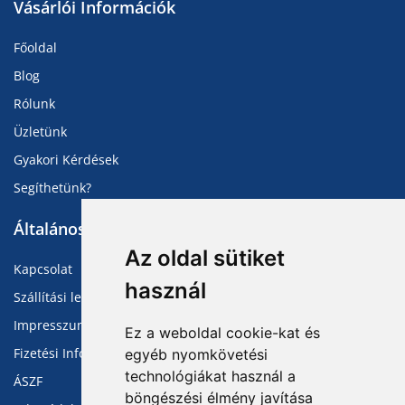
Vásárlói Információk
Főoldal
Blog
Rólunk
Üzletünk
Gyakori Kérdések
Segíthetünk?
Általános Információk
Az oldal sütiket
Kapcsolat
használ
Szállítási lehetőségek
Impresszum
Ez a weboldal cookie-kat és
Fizetési Információk
egyéb nyomkövetési
technológiákat használ a
ÁSZF
böngészési élmény javítása