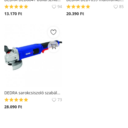
94
85
13.170
Ft
20.390
Ft
DEDRA sarokcsiszoló szabályozható fordulatszámmal
73
28.090
Ft