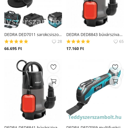
DEDRA DED7011 sarokcsiszoló 18V szett , Lítium-Ion akkumulátorral 4.0Ah
DEDRA DED8843 búvárszivattyú
28
65
66.695
Ft
17.160
Ft
DEDRA DED8841 búvárszivattyú
DEDRA DED7059 multifunkciós akkumulátoros szerszámgép