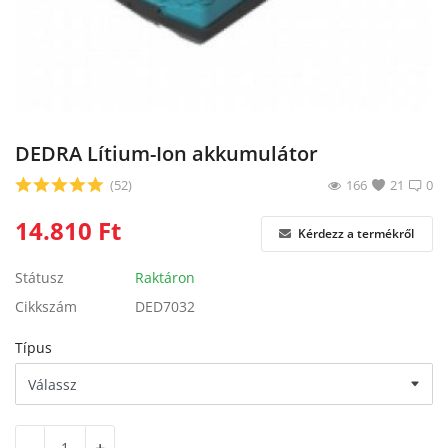
Blog
Bejelentkezés
Regisztráció
DEDRA Lítium-Ion akkumulátor
(52)
166
21
0
14.810
Ft
Kérdezz a termékről
Státusz
Raktáron
Cikkszám
DED7032
Típus