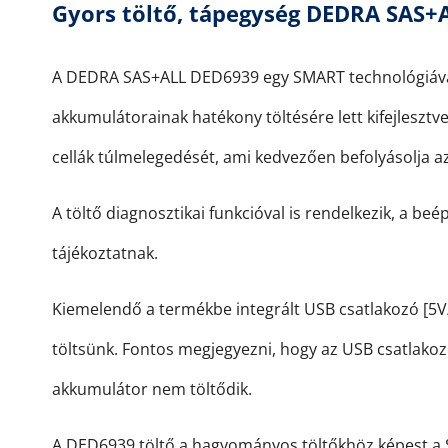
Gyors töltő, tápegység DEDRA SAS+
A DEDRA SAS+ALL DED6939 egy SMART technológiáva
akkumulátorainak hatékony töltésére lett kifejlesztve
cellák túlmelegedését, ami kedvezően befolyásolja a
A töltő diagnosztikai funkcióval is rendelkezik, a be
tájékoztatnak.
Kiemelendő a termékbe integrált USB csatlakozó [5V/
töltsünk. Fontos megjegyezni, hogy az USB csatlakozór
akkumulátor nem töltődik.
A DED6939 töltő a hagyományos töltőkhöz képest a SM