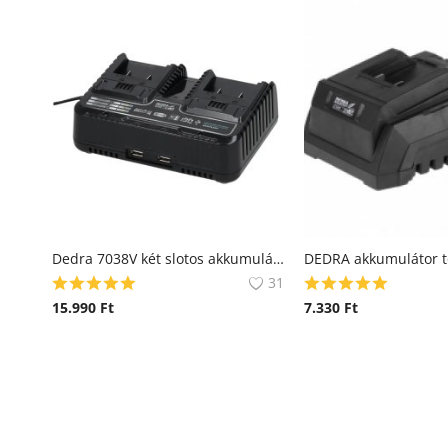
Dedra 7038V két slotos akkumulátor töltő
DEDRA akkumulátor t
31
15.990
Ft
7.330
Ft