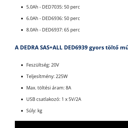
5.0Ah - DED7035: 50 perc
6.0Ah - DED6936: 50 perc
8.0Ah - DED6937: 65 perc
A DEDRA SAS+ALL DED6939 gyors töltő műs
Feszültség: 20V
Teljesítmény: 225W
Max. töltési áram: 8A
USB csatlakozó: 1 x 5V/2A
Súly: kg