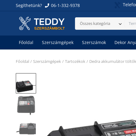
Szombaton 6-13 óráig.
Vasárnap: ZÁRVA!
Telefonszámunk
Segíthetünk?
06-1-332-9378
Összes kategória
Főoldal
Szerszámgépek
Szerszámok
Dekor Any
Főoldal
Szerszámgépek
Tartozékok
Dedra akkumulátor töltő