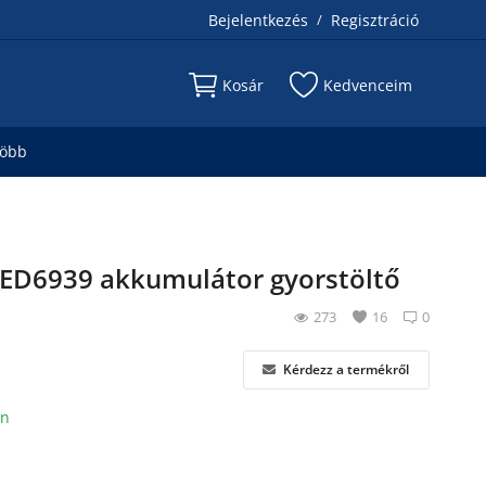
Bejelentkezés
Regisztráció
/
Kosár
Kedvenceim
több
ED6939 akkumulátor gyorstöltő
273
16
0
Kérdezz a termékről
on