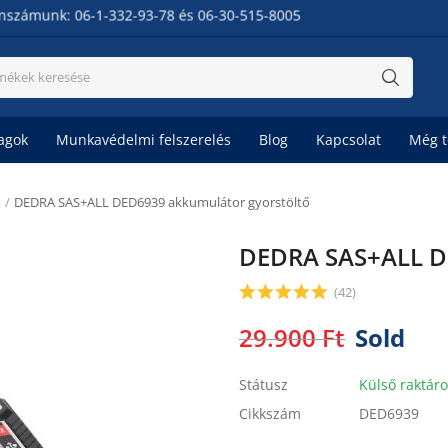
: 06-1-332-93-78 és 06-30-515-8005
agok
Munkavédelmi felszerelés
Blog
Kapcsolat
Még 
k
DEDRA SAS+ALL DED6939 akkumulátor gyorstöltő
DEDRA SAS+ALL D
(42)
29.900
Ft
Sold
Státusz
Külső raktár
Cikkszám
DED6939