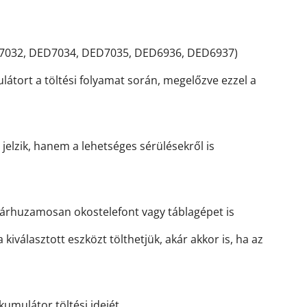
D7032, DED7034, DED7035, DED6936, DED6937)
ulátort a töltési folyamat során, megelőzve ezzel a
 jelzik, hanem a lehetséges sérülésekről is
 párhuzamosan okostelefont vagy táblagépet is
kiválasztott eszközt tölthetjük, akár akkor is, ha az
umulátor töltési idejét.