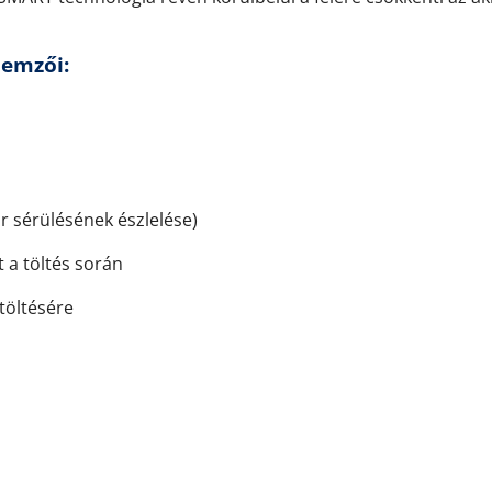
lemzői:
r sérülésének észlelése)
t a töltés során
töltésére