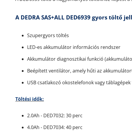
A DEDRA SAS+ALL DED6939 gyors töltő jel
Szupergyors töltés
LED-es akkumulátor információs rendszer
Akkumulátor diagnosztikai funkció (akkumuláto
Beépített ventilátor, amely hűti az akkumulátor
USB csatlakozó okostelefonok vagy táblagépek 
Töltési idők:
2.0Ah - DED7032: 30 perc
4.0Ah - DED7034: 40 perc