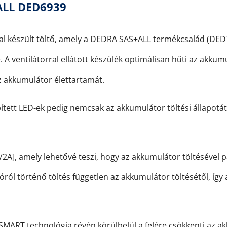
ALL DED6939
l készült töltő, amely a DEDRA SAS+ALL termékcsalád (DE
. A ventilátorral ellátott készülék optimálisan hűti az akkum
z akkumulátor élettartamát.
épített LED-ek pedig nemcsak az akkumulátor töltési állapotát
2A], amely lehetővé teszi, hogy az akkumulátor töltésével
ól történő töltés független az akkumulátor töltésétől, így a 
ART technológia révén körülbelül a felére csökkenti az akk