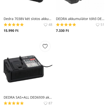
Dedra 7038V két slotos akkumulátor töltő
DEDRA akkumulátor töltő DED7038
48
51
15.990
Ft
7.330
Ft
DEDRA SAS+ALL DED6939 akkumulátor gyorstöltő
87