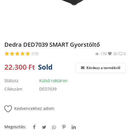
Blog
Bejelentkezés
Regisztráció
Dedra DED7039 SMART Gyorstöltő
(17)
176
30
0
22.300
Ft
Sold
Kérdezz a termékről
Státusz
Külső raktáron
Cikkszám
DED7039
Kedvencekhez adom
Megosztás: