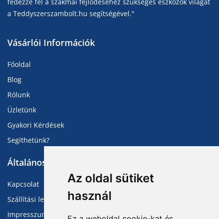
fedezze fel a szakmai fejlődéséhez szükséges eszközök világát
a Teddyszerszambolt.hu segítségével."
Vásárlói Információk
Főoldal
Blog
Rólunk
Üzletünk
Gyakori Kérdések
Segíthetünk?
Általános Információk
Az oldal sütiket
Kapcsolat
használ
Szállítási lehetőségek
Impresszum
Ez a weboldal cookie-kat és