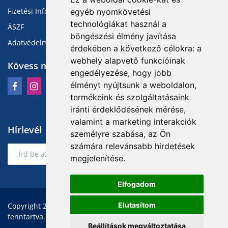
Fizetési Információk
egyéb nyomkövetési
technológiákat használ a
ÁSZF
böngészési élmény javítása
Adatvédelmi Tájékoztató
érdekében a következő célokra:
a
webhely alapvető funkcióinak
Kövess minket
engedélyezése
,
hogy jobb
élményt nyújtsunk a weboldalon
,
termékeink és szolgáltatásaink
iránti érdeklődésének mérése,
valamint a marketing interakciók
Hírlevél
személyre szabása
,
az Ön
számára relevánsabb hirdetések
Feliratkozás
megjelenítése
.
Elfogadom
Elutasítom
Copyright 2026 Teddyszerszambolt.hu - Minden jog
fenntartva.
Beállítások megváltoztatása