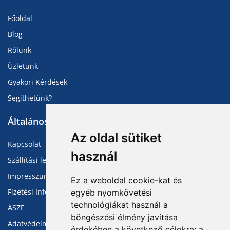
Főoldal
Blog
Rólunk
Üzletünk
Gyakori Kérdések
Segíthetünk?
Általános Információk
Az oldal sütiket
Kapcsolat
használ
Szállítási lehetőségek
Impresszum
Ez a weboldal cookie-kat és
Fizetési Információk
egyéb nyomkövetési
technológiákat használ a
ÁSZF
böngészési élmény javítása
Adatvédelmi Tájékoztató
érdekében a következő célokra:
a