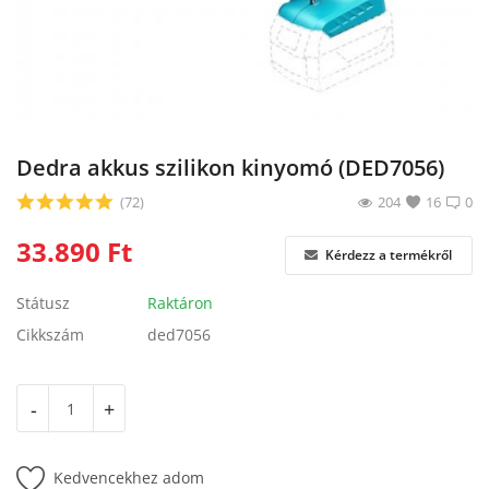
Blog
Bejelentkezés
Regisztráció
Dedra akkus szilikon kinyomó (DED7056)
(72)
204
16
0
33.890
Ft
Kérdezz a termékről
Státusz
Raktáron
Cikkszám
ded7056
-
+
Kedvencekhez adom