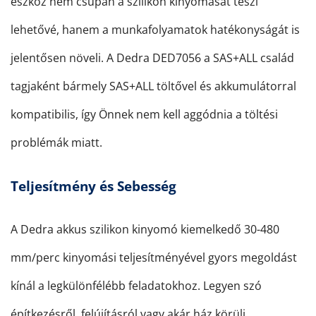
eszköz nem csupán a szilikon kinyomását teszi
lehetővé, hanem a munkafolyamatok hatékonyságát is
jelentősen növeli. A Dedra DED7056 a SAS+ALL család
tagjaként bármely SAS+ALL töltővel és akkumulátorral
kompatibilis, így Önnek nem kell aggódnia a töltési
problémák miatt.
Teljesítmény és Sebesség
A Dedra akkus szilikon kinyomó kiemelkedő 30-480
mm/perc kinyomási teljesítményével gyors megoldást
kínál a legkülönfélébb feladatokhoz. Legyen szó
építkezésről, felújításról vagy akár ház körüli