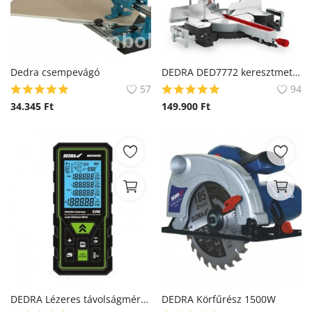
Dedra csempevágó
DEDRA DED7772 keresztmetsző fűrész előtolással, 305 mm lap, 2000 W teljesítmény, dönthetőség mindkét irányba
57
94
34.345
Ft
149.900
Ft
DEDRA Lézeres távolságmérő MC0933
DEDRA Körfűrész 1500W