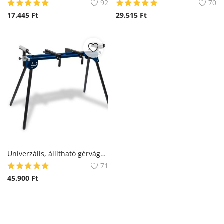
92
70
17.445
Ft
29.515
Ft
Univerzális, állítható gérvágó fűrész asztal DEDRA N113, maximális terhelés 150 kg
71
45.900
Ft