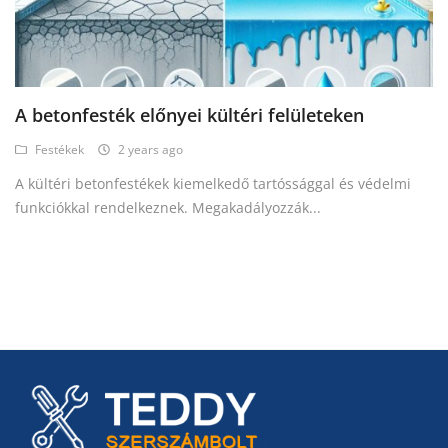
A betonfesték előnyei kültéri felületeken
Festékek
2 years ago
A kültéri betonfestékek kiemelkedő tartóssággal és védelmi
funkciókkal rendelkeznek. Megakadályozzák...