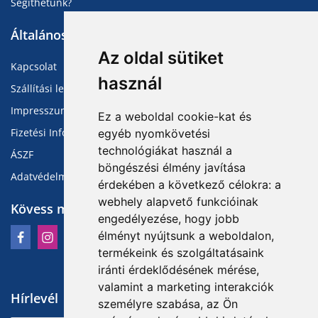
Segíthetünk?
Általános Információk
Az oldal sütiket
Kapcsolat
használ
Szállítási lehetőségek
Impresszum
Ez a weboldal cookie-kat és
Fizetési Információk
egyéb nyomkövetési
technológiákat használ a
ÁSZF
böngészési élmény javítása
Adatvédelmi Tájékoztató
érdekében a következő célokra:
a
webhely alapvető funkcióinak
Kövess minket
engedélyezése
,
hogy jobb
élményt nyújtsunk a weboldalon
,
termékeink és szolgáltatásaink
iránti érdeklődésének mérése,
valamint a marketing interakciók
Hírlevél
személyre szabása
,
az Ön