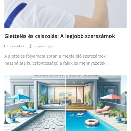
Blog
Bejelentkezés
Glettelés és csiszolás: A legjobb szerszámok
Regisztráció
Festékek
2 years ago
A glettelés folyamata során a megfelelő szerszámok
használata kulcsfontosságú a falak és mennyezetek...