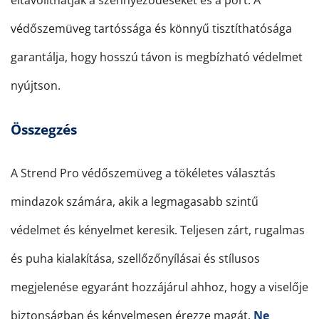
eltávolíthatják a szennyeződéseket és a port. A
védőszemüveg tartóssága és könnyű tisztíthatósága
garantálja, hogy hosszú távon is megbízható védelmet
nyújtson.
Összegzés
A Strend Pro védőszemüveg a tökéletes választás
mindazok számára, akik a legmagasabb szintű
védelmet és kényelmet keresik. Teljesen zárt, rugalmas
és puha kialakítása, szellőzőnyílásai és stílusos
megjelenése egyaránt hozzájárul ahhoz, hogy a viselője
biztonságban és kényelmesen érezze magát.
Ne