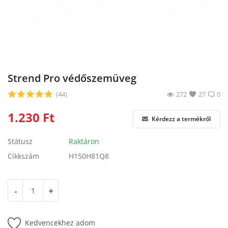
Blog
Bejelentkezés
Regisztráció
Strend Pro védőszemüveg
(44)
272
27
0
1.230
Ft
Kérdezz a termékről
Státusz
Raktáron
Cikkszám
H150H81Q8
-
+
Kedvencekhez adom