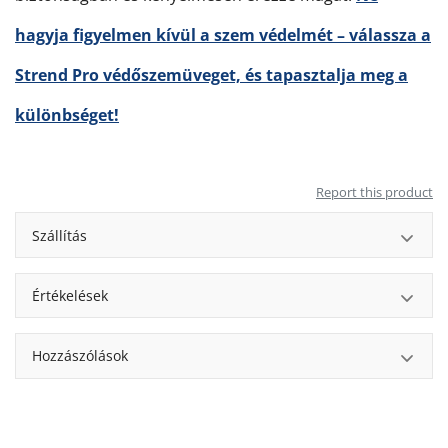
hagyja figyelmen kívül a szem védelmét – válassza a
Strend Pro védőszemüveget, és tapasztalja meg a
különbséget!
Report this product
Szállítás
Értékelések
Hozzászólások