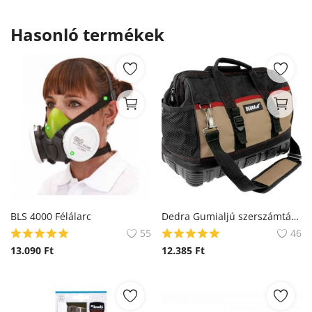
Hasonló termékek
BLS 4000 Félálarc
Dedra Gumialjú szerszámtáska (N0041)
55
46
13.090
Ft
12.385
Ft