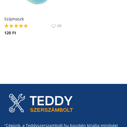
Szájmaszk
49
120
Ft
"Cégünk, a Teddyszerszambolt.hu büszkén kínálja minőségi