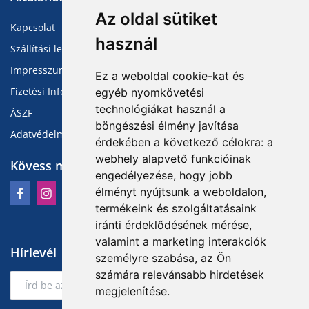
Az oldal sütiket
Kapcsolat
használ
Szállítási lehetőségek
Impresszum
Ez a weboldal cookie-kat és
Fizetési Információk
egyéb nyomkövetési
technológiákat használ a
ÁSZF
böngészési élmény javítása
Adatvédelmi Tájékoztató
érdekében a következő célokra:
a
webhely alapvető funkcióinak
Kövess minket
engedélyezése
,
hogy jobb
élményt nyújtsunk a weboldalon
,
termékeink és szolgáltatásaink
iránti érdeklődésének mérése,
valamint a marketing interakciók
Hírlevél
személyre szabása
,
az Ön
számára relevánsabb hirdetések
Feliratkozás
megjelenítése
.