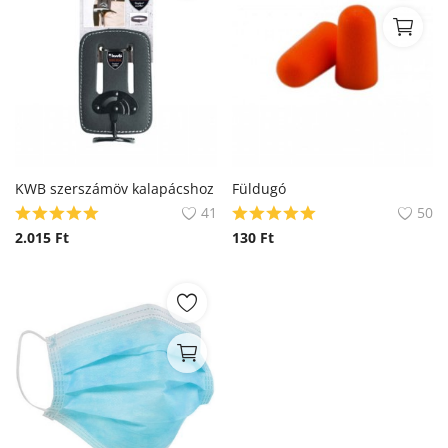
KWB szerszámöv kalapácshoz
Füldugó
41
50
2.015
Ft
130
Ft