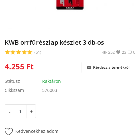
Blog
Bejelentkezés
Regisztráció
KWB orrfűrészlap készlet 3 db-os
(51)
252
23
0
4.255
Ft
Kérdezz a termékről
Státusz
Raktáron
Cikkszám
576003
-
+
Kedvencekhez adom