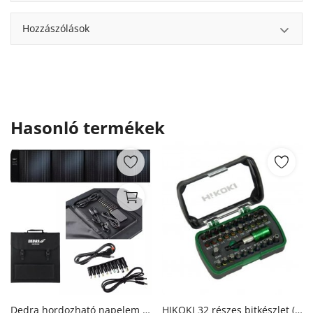
Hozzászólások
Hasonló termékek
Dedra hordozható napelem panel 100W (DEZT0100)
HIKOKI 32 részes bitkészlet (Hitachi)