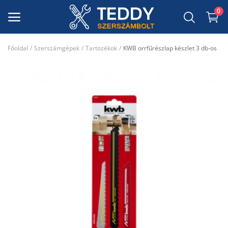
0
Főoldal
Szerszámgépek
Tartozékok
KWB orrfűrészlap készlet 3 db-os
Szerszámgépek
Szerszámok
Dekor Anyagok
Munkavédelmi felszerelés
Kerti szerszámok
Csiszolóanyagok, takaróanyagok,
maszkoló szalagok
Kedvenceim
Kapcsolat