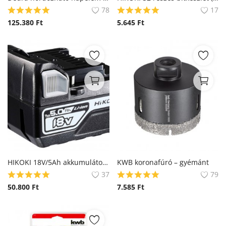
78
17
125.380
Ft
5.645
Ft
HIKOKI 18V/5Ah akkumulátor (335790-BSL1850) (Hitachi)
KWB koronafúró – gyémánt
37
79
50.800
Ft
7.585
Ft