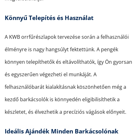
Könnyű Telepítés és Használat
A KWB orrfűrészlapok tervezése során a felhasználói
élményre is nagy hangsúlyt fektettünk. A pengék
könnyen telepíthetők és eltávolíthatók, így Ön gyorsan
és egyszerűen végezheti el munkáját. A
felhasználóbarát kialakításnak köszönhetően még a
kezdő barkácsolók is könnyedén eligibilisíthetik a
készletet, és élvezhetik a precíziós vágások előnyeit.
Ideális Ajándék Minden Barkácsolónak