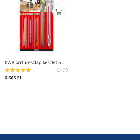
KWB orrfűrészlap készlet 5 db-os
99
6.665
Ft