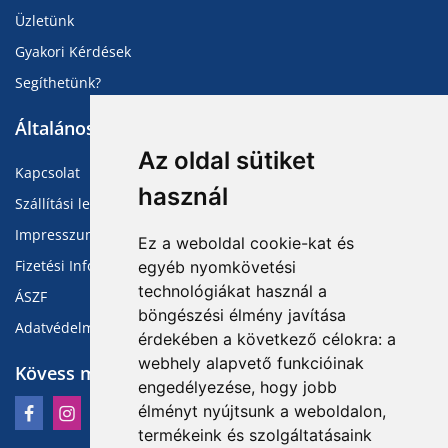
Üzletünk
Gyakori Kérdések
Segíthetünk?
Általános Információk
Az oldal sütiket
Kapcsolat
használ
Szállítási lehetőségek
Impresszum
Ez a weboldal cookie-kat és
Fizetési Információk
egyéb nyomkövetési
technológiákat használ a
ÁSZF
böngészési élmény javítása
Adatvédelmi Tájékoztató
érdekében a következő célokra:
a
webhely alapvető funkcióinak
Kövess minket
engedélyezése
,
hogy jobb
élményt nyújtsunk a weboldalon
,
termékeink és szolgáltatásaink