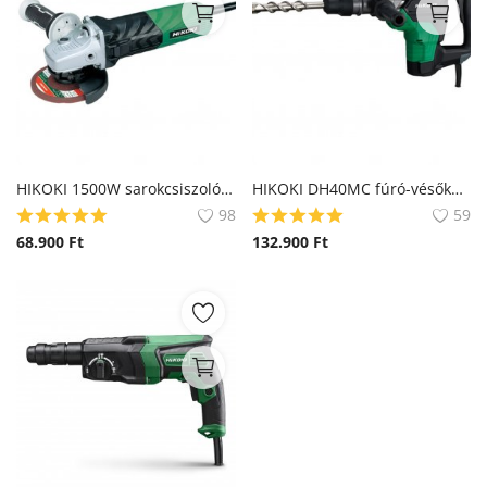
HIKOKI 1500W sarokcsiszoló G13VA (Hitachi)
HIKOKI DH40MC fúró-vésőkalapács (Hitachi)
98
59
68.900
Ft
132.900
Ft