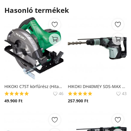
Hasonló termékek
HIKOKI C7ST körfűrész (Hitachi)
HIKOKI DH40MEY SDS-MAX Fúró-vésőkalapács (Hitachi)
46
43
49.900
Ft
257.900
Ft