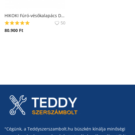
HIKOKI Fúró-vésőkalapács DH26PMC-HSC
50
80.900
Ft
"Cégünk, a Teddyszerszambolt.hu büszkén kínálja minőségi