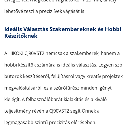
lehetővé teszi a precíz ívek vágását is.
Ideális Választás Szakembereknek és Hobbi
Készítőknek
A HIKOKI CJ90VST2 nemcsak a szakemberek, hanem a
hobbi készítők számára is ideális választás. Legyen szó
bútorok készítéséről, felújításról vagy kreatív projektek
megvalósításáról, ez a szúrófűrész minden igényt
kielégít. A felhasználóbarát kialakítás és a kiváló
teljesítmény révén a CJ90VST2 segít Önnek a
legmagasabb szintű precizitás elérésében.