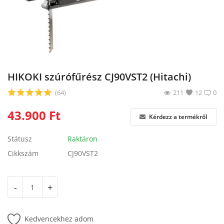
Blog
Bejelentkezés
Regisztráció
HIKOKI szúrófűrész CJ90VST2 (Hitachi)
(64)
211
12
0
43.900
Ft
Kérdezz a termékről
Státusz
Raktáron
Cikkszám
CJ90VST2
-
+
Kedvencekhez adom