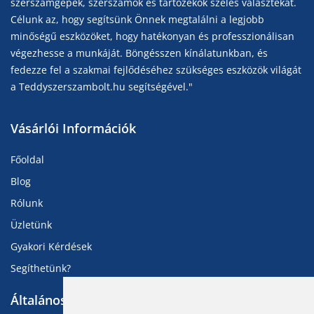
szerszámgépek, szerszámok és tartozékok széles választékát.
Célunk az, hogy segítsünk Önnek megtalálni a legjobb
minőségű eszközöket, hogy hatékonyan és professzionálisan
végezhesse a munkáját. Böngésszen kínálatunkban, és
fedezze fel a szakmai fejlődéséhez szükséges eszközök világát
a Teddyszerszambolt.hu segítségével."
Vásárlói Információk
Főoldal
Blog
Rólunk
Üzletünk
Gyakori Kérdések
Segíthetünk?
Általános Információk