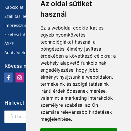
Az oldal sütiket
Kapcsolat
használ
Szállítási lehetőségek
Impresszum
Ez a weboldal cookie-kat és
Fizetési Információk
egyéb nyomkövetési
technológiákat használ a
ÁSZF
böngészési élmény javítása
Adatvédelmi Tájékoztató
érdekében a következő célokra:
a
webhely alapvető funkcióinak
Kövess minket
engedélyezése
,
hogy jobb
élményt nyújtsunk a weboldalon
,
termékeink és szolgáltatásaink
iránti érdeklődésének mérése,
valamint a marketing interakciók
Hírlevél
személyre szabása
,
az Ön
számára relevánsabb hirdetések
Feliratkozás
megjelenítése
.