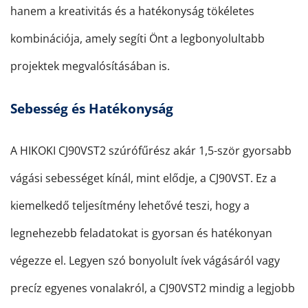
hanem a kreativitás és a hatékonyság tökéletes
kombinációja, amely segíti Önt a legbonyolultabb
projektek megvalósításában is.
Sebesség és Hatékonyság
A HIKOKI CJ90VST2 szúrófűrész akár 1,5-ször gyorsabb
vágási sebességet kínál, mint elődje, a CJ90VST. Ez a
kiemelkedő teljesítmény lehetővé teszi, hogy a
legnehezebb feladatokat is gyorsan és hatékonyan
végezze el. Legyen szó bonyolult ívek vágásáról vagy
precíz egyenes vonalakról, a CJ90VST2 mindig a legjobb