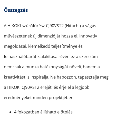
Összegzés
A HIKOKI szúrófűrész CJ90VST2 (Hitachi) a vágás
művészetének új dimenzióját hozza el. Innovatív
megoldásai, kiemelkedő teljesítménye és
felhasználóbarát kialakítása révén ez a szerszám
nemcsak a munka hatékonyságát növeli, hanem a
kreativitást is inspirálja. Ne habozzon, tapasztalja meg
a HIKOKI CJ90VST2 erejét, és érje el a legjobb
eredményeket minden projektjében!
4 fokozatban állítható előtolás