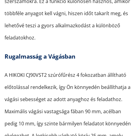
szerszámokra. Ez a funkció különösen hasznos, amikor
többféle anyagot kell vágni, hiszen időt takarít meg, és
lehetővé teszi a gyors alkalmazkodást a különböző
feladatokhoz.
Rugalmasság a Vágásban
A HIKOKI CJ90VST2 szúrófűrész 4 fokozatban állítható
előtolással rendelkezik, így Ön könnyedén beállíthatja a
vágási sebességet az adott anyaghoz és feladathoz.
Maximális vágási vastagsága fában 90 mm, acélban
pedig 10 mm, így szinte bármilyen feladatot könnyedén
elvégezhet. A legkisebb vágható körív 25 mm, amely