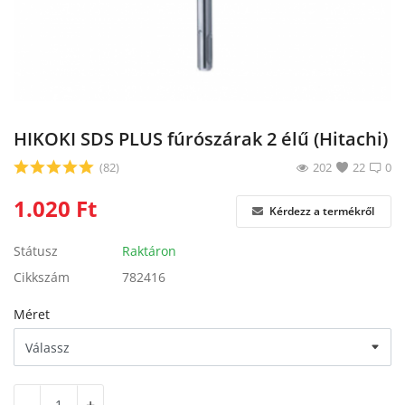
Blog
Bejelentkezés
Regisztráció
HIKOKI SDS PLUS fúrószárak 2 élű (Hitachi)
(82)
202
22
0
1.020
Ft
Kérdezz a termékről
Státusz
Raktáron
Cikkszám
782416
Méret