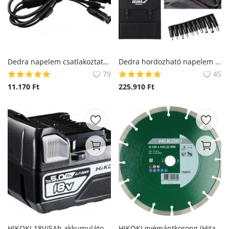
Dedra napelem csatlakoztató kábel
Dedra hordozható napelem panel 200W (DEZT0200)
79
45
11.170
Ft
225.910
Ft
HIKOKI 18V/5Ah akkumulátor (335790-BSL1850) (Hitachi)
HIKOKI gyémántkorong (Hitachi)