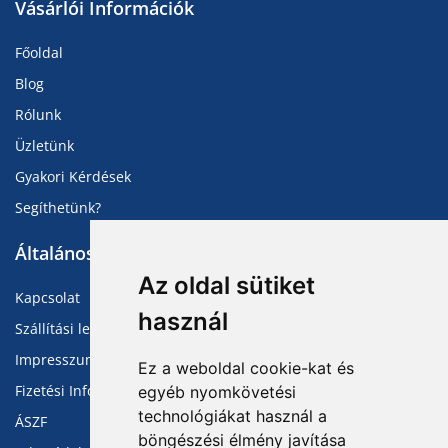
Vásárlói Információk
Főoldal
Blog
Rólunk
Üzletünk
Gyakori Kérdések
Segíthetünk?
Általános Információk
Az oldal sütiket
Kapcsolat
használ
Szállítási lehetőségek
Impresszum
Ez a weboldal cookie-kat és
Fizetési Információk
egyéb nyomkövetési
technológiákat használ a
ÁSZF
böngészési élmény javítása