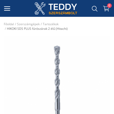
0
Főoldal
Szerszámgépek
Tartozékok
Szerszámgépek
HIKOKI SDS PLUS fúrószárak 2 élű (Hitachi)
Szerszámok
Dekor Anyagok
Munkavédelmi felszerelés
Kerti szerszámok
Csiszolóanyagok, takaróanyagok,
maszkoló szalagok
Kedvenceim
Kapcsolat