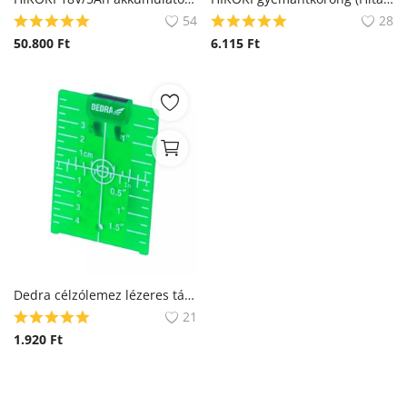
54
28
50.800
Ft
6.115
Ft
Dedra célzólemez lézeres távolságmérőhöz
21
1.920
Ft