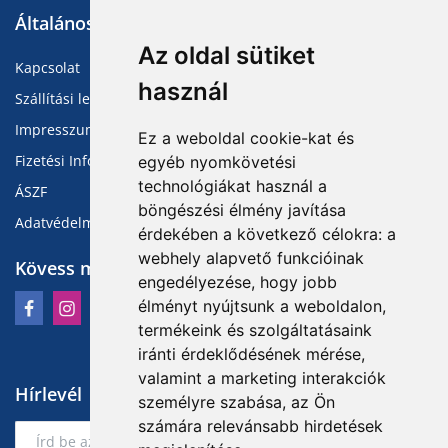
Általános Információk
Az oldal sütiket
Kapcsolat
használ
Szállítási lehetőségek
Impresszum
Ez a weboldal cookie-kat és
Fizetési Információk
egyéb nyomkövetési
technológiákat használ a
ÁSZF
böngészési élmény javítása
Adatvédelmi Tájékoztató
érdekében a következő célokra:
a
webhely alapvető funkcióinak
Kövess minket
engedélyezése
,
hogy jobb
élményt nyújtsunk a weboldalon
,
termékeink és szolgáltatásaink
iránti érdeklődésének mérése,
valamint a marketing interakciók
Hírlevél
személyre szabása
,
az Ön
számára relevánsabb hirdetések
Feliratkozás