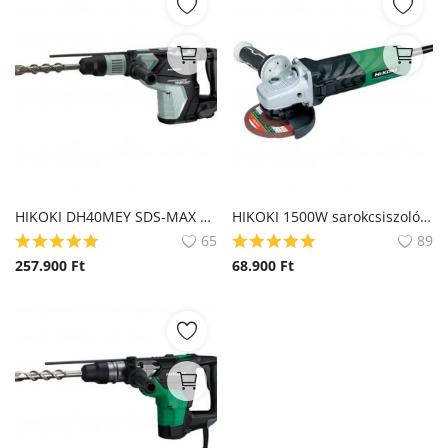
HIKOKI DH40MEY SDS-MAX Fúró-vésőkalapács (Hitachi)
HIKOKI 1500W sarokcsiszoló G13VA (Hitachi)
65
89
257.900
Ft
68.900
Ft