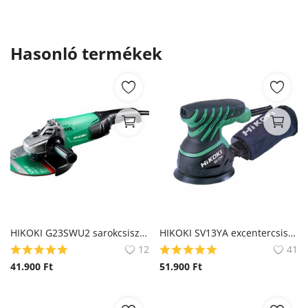
Hasonló termékek
HIKOKI G23SWU2 sarokcsiszoló (Hitachi)
HIKOKI SV13YA excentercsiszoló (Hitachi)
12
41
41.900
Ft
51.900
Ft