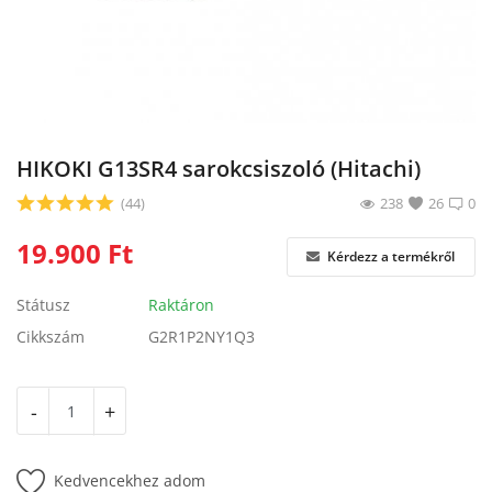
Blog
Bejelentkezés
Regisztráció
HIKOKI G13SR4 sarokcsiszoló (Hitachi)
(44)
238
26
0
19.900
Ft
Kérdezz a termékről
Státusz
Raktáron
Cikkszám
G2R1P2NY1Q3
-
+
Kedvencekhez adom