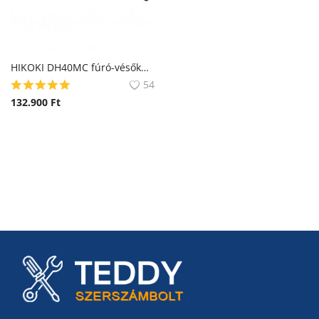
HIKOKI DH40MC fúró-vésőkalapács (Hitachi)
54
132.900
Ft