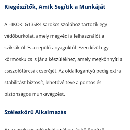
Kiegészítők, Amik Segítik a Munkáját
A HIKOKI G13SR4 sarokcsiszolóhoz tartozik egy
védőburkolat, amely megvédi a felhasználót a
szikráktól és a repülő anyagoktól. Ezen kívül egy
körmöskulcs is jár a készülékhez, amely megkönnyíti a
csiszolótárcsák cseréjét. Az oldalfogantyú pedig extra
stabilitást biztosít, lehetővé téve a pontos és
biztonságos munkavégzést.
Széleskörű Alkalmazás
Ez a sarokcsiszoló ideális választás különböző