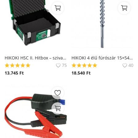
HIKOKI HSC II. Hitbox – szivacsos (Hitachi)
HIKOKI 4 élű fúrószár 15×540 mm SDS MAX (Hitachi)
75
40
13.745
Ft
18.540
Ft