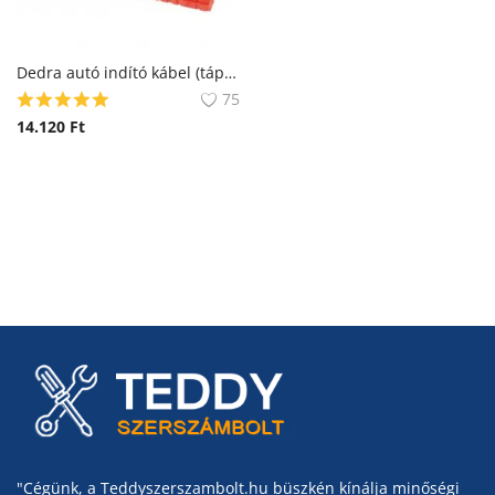
Dedra autó indító kábel (tápállomáshoz)
75
14.120
Ft
"Cégünk, a Teddyszerszambolt.hu büszkén kínálja minőségi