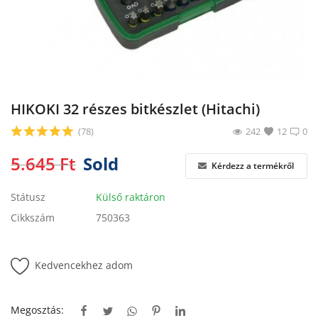
Blog
Bejelentkezés
Regisztráció
HIKOKI 32 részes bitkészlet (Hitachi)
(78)
242
12
0
5.645
Ft
Sold
Kérdezz a termékről
Státusz
Külső raktáron
Cikkszám
750363
Kedvencekhez adom
Megosztás: