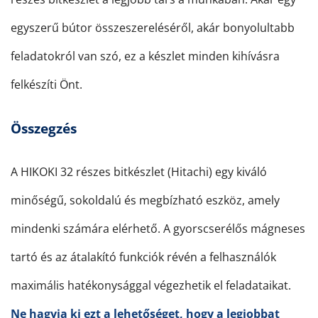
egyszerű bútor összeszereléséről, akár bonyolultabb
feladatokról van szó, ez a készlet minden kihívásra
felkészíti Önt.
Összegzés
A HIKOKI 32 részes bitkészlet (Hitachi) egy kiváló
minőségű, sokoldalú és megbízható eszköz, amely
mindenki számára elérhető. A gyorscserélős mágneses
tartó és az átalakító funkciók révén a felhasználók
maximális hatékonysággal végezhetik el feladataikat.
Ne hagyja ki ezt a lehetőséget, hogy a legjobbat