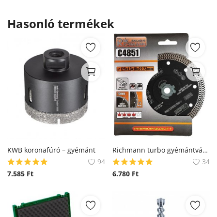
Hasonló termékek
KWB koronafúró – gyémánt
Richmann turbo gyémántvágó C4851
94
34
7.585
Ft
6.780
Ft