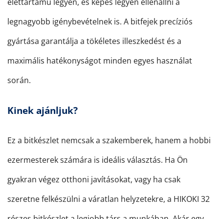
élettartamú legyen, és képes legyen ellenállni a
legnagyobb igénybevételnek is. A bitfejek precíziós
gyártása garantálja a tökéletes illeszkedést és a
maximális hatékonyságot minden egyes használat
során.
Kinek ajánljuk?
Ez a bitkészlet nemcsak a szakemberek, hanem a hobbi
ezermesterek számára is ideális választás. Ha Ön
gyakran végez otthoni javításokat, vagy ha csak
szeretne felkészülni a váratlan helyzetekre, a HIKOKI 32
részes bitkészlet a legjobb társ a munkában. Akár egy