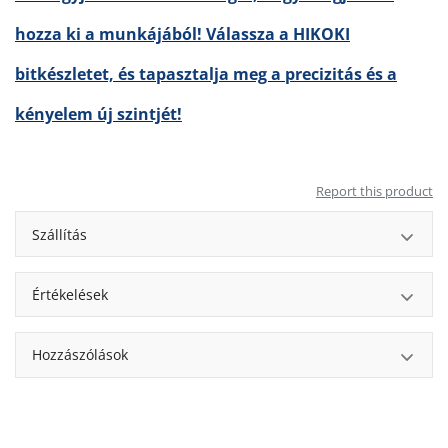
hozza ki a munkájából! Válassza a HIKOKI
bitkészletet, és tapasztalja meg a precizitás és a
kényelem új szintjét!
Report this product
Szállítás
Értékelések
Hozzászólások