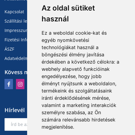
Az oldal sütiket
Kapcsolat
használ
Szállítási lehetőségek
Impresszum
Ez a weboldal cookie-kat és
Fizetési Információk
egyéb nyomkövetési
technológiákat használ a
ÁSZF
böngészési élmény javítása
Adatvédelmi Tájékoztató
érdekében a következő célokra:
a
webhely alapvető funkcióinak
Kövess minket
engedélyezése
,
hogy jobb
élményt nyújtsunk a weboldalon
,
termékeink és szolgáltatásaink
iránti érdeklődésének mérése,
valamint a marketing interakciók
Hírlevél
személyre szabása
,
az Ön
számára relevánsabb hirdetések
Feliratkozás
megjelenítése
.