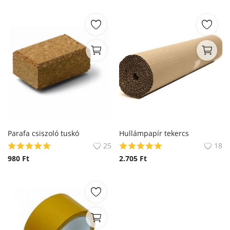
Parafa csiszoló tuskó
Hullámpapír tekercs
25
18
980
Ft
2.705
Ft