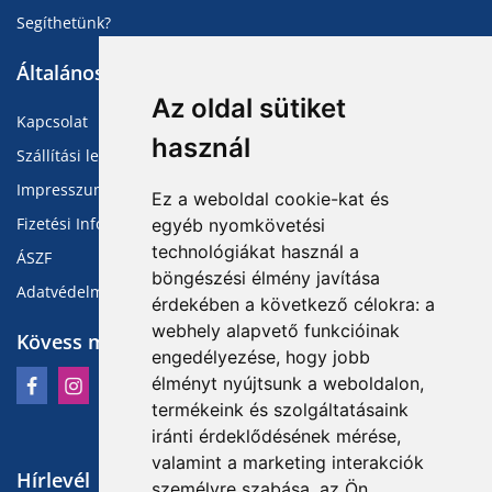
Segíthetünk?
Általános Információk
Az oldal sütiket
Kapcsolat
használ
Szállítási lehetőségek
Impresszum
Ez a weboldal cookie-kat és
Fizetési Információk
egyéb nyomkövetési
technológiákat használ a
ÁSZF
böngészési élmény javítása
Adatvédelmi Tájékoztató
érdekében a következő célokra:
a
webhely alapvető funkcióinak
Kövess minket
engedélyezése
,
hogy jobb
élményt nyújtsunk a weboldalon
,
termékeink és szolgáltatásaink
iránti érdeklődésének mérése,
valamint a marketing interakciók
Hírlevél
személyre szabása
,
az Ön