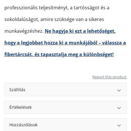
professzionális teljesítményt, a tartósságot és a
sokoldalúságot, amire szüksége van a sikeres
munkavégzéshez.
Ne hagyja ki ezt a lehetőséget,
hogy a legjobbat hozza ki a munkájából – válassza a
fibertárcsát, és tapasztalja meg a különbséget!
Report this product
Szállítás
Értékelések
Hozzászólások