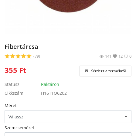
Blog
Bejelentkezés
Regisztráció
Fibertárcsa
(79)
141
12
0
355
Ft
Kérdezz a termékről
Státusz
Raktáron
Cikkszám
H16T1Q6202
Méret
Szemcseméret