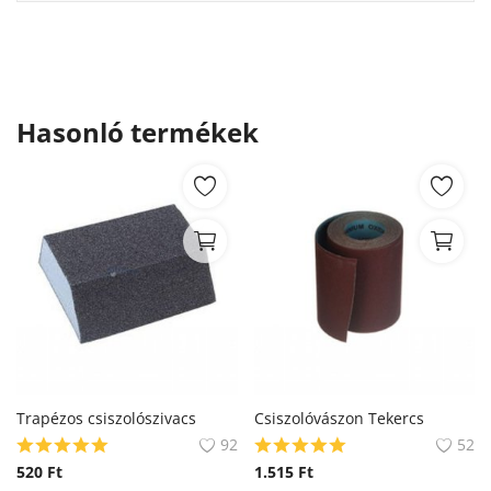
Hasonló termékek
Trapézos csiszolószivacs
Csiszolóvászon Tekercs
92
52
520
Ft
1.515
Ft