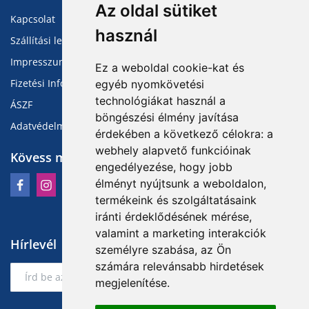
Az oldal sütiket
Kapcsolat
használ
Szállítási lehetőségek
Impresszum
Ez a weboldal cookie-kat és
Fizetési Információk
egyéb nyomkövetési
technológiákat használ a
ÁSZF
böngészési élmény javítása
Adatvédelmi Tájékoztató
érdekében a következő célokra:
a
webhely alapvető funkcióinak
Kövess minket
engedélyezése
,
hogy jobb
élményt nyújtsunk a weboldalon
,
termékeink és szolgáltatásaink
iránti érdeklődésének mérése,
valamint a marketing interakciók
Hírlevél
személyre szabása
,
az Ön
számára relevánsabb hirdetések
Feliratkozás
megjelenítése
.