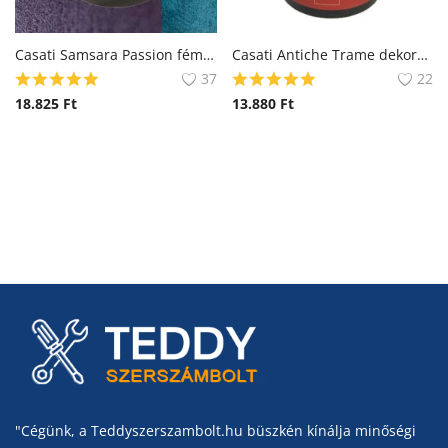
Casati Samsara Passion fémhatású dekorfesték (Slim)
Casati Antiche Trame dekorációs falfesték
37
22
18.825
Ft
13.880
Ft
"Cégünk, a Teddyszerszambolt.hu büszkén kínálja minőségi