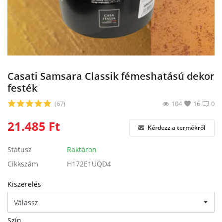
Blog
Bejelentkezés
Regisztráció
Casati Samsara Classik fémeshatású dekor
festék
(67)
104
16
0
21.485
Ft
Kérdezz a termékről
Státusz
Raktáron
Cikkszám
H172E1UQD4
Kiszerelés
Szín