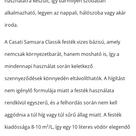
használatra készült, így bármilyen szobában
alkalmazható, legyen az nappali, hálószoba vagy akár
iroda.
A Casati Samsara Classik festék vizes bázisú, amely
nemcsak környezetbarát, hanem mosható is, így a
mindennapi használat során keletkező
szennyeződések könnyedén eltávolíthatók. A hígítást
nem igénylő formulája miatt a festék használata
rendkívül egyszerű, és a felhordás során nem kell
aggódnia a túl híg vagy túl sűrű állag miatt. A festék
kiadóssága 8-10 m²/L, így egy 10 literes vödör elegendő